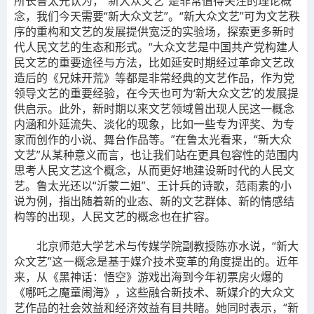
所长鲁太光认为，“新大众文艺”是非常值得关注的理论概
念，我们今天需要“新大众文艺”。“新大众文艺”可为文艺秩
序的重构和文艺的发展提供宽泛的实验场，探索更多新时
代人民文艺的生态和形式。“大众文艺是中国共产党构建人
民文艺的重要途径与方法，比如延安时期经过革命文艺改
造后的《兄妹开荒》等都是非常经典的文艺作品，作为党
领导文艺的重要经验，在今天也可为‘新大众文艺’的发展提
供启示。此外，新时期以来文艺领域曾出现人民这一概念
内涵和外延流失、淡化的现象，比如一些专为评奖、为专
家而创作的小说、舞台作品等。”在鲁太光看来，“新大众
文艺”从某种意义而言，也让我们站在更具包容性的范围内
思考人民文艺这个概念，从而更好地建设新时代的人民文
艺。鲁太光还以“沂蒙二姐”、王计兵的诗歌，范雨素的小
说为例，指出随着新的业态、新的文艺群体、新的情感结
构等的出现，人民文艺的概念也在扩容。
北京师范大学艺术与传媒学院副教授陈亦水说，“新大
众文艺”这一概念是基于媒介技术变革的角度提出的。近年
来，从《黑神话：悟空》游戏出海到今年初票房火爆的
《哪吒之魔童闹海》，这些融合新技术、新媒介的大众文
艺作品的社会效益和经济效益有目共睹。她同时表示，“新