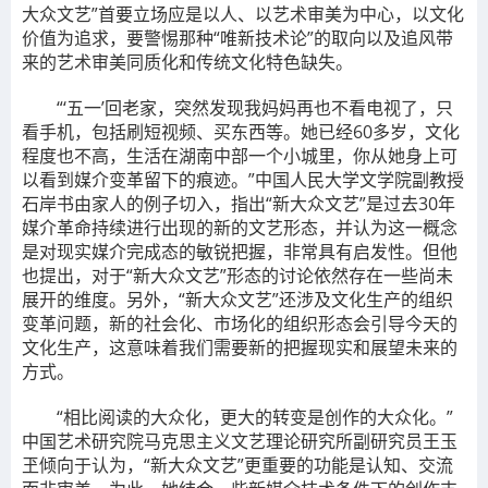
大众文艺”首要立场应是以人、以艺术审美为中心，以文化
价值为追求，要警惕那种“唯新技术论”的取向以及追风带
来的艺术审美同质化和传统文化特色缺失。
“‘五一’回老家，突然发现我妈妈再也不看电视了，只
看手机，包括刷短视频、买东西等。她已经60多岁，文化
程度也不高，生活在湖南中部一个小城里，你从她身上可
以看到媒介变革留下的痕迹。”中国人民大学文学院副教授
石岸书由家人的例子切入，指出“新大众文艺”是过去30年
媒介革命持续进行出现的新的文艺形态，并认为这一概念
是对现实媒介完成态的敏锐把握，非常具有启发性。但他
也提出，对于“新大众文艺”形态的讨论依然存在一些尚未
展开的维度。另外，“新大众文艺”还涉及文化生产的组织
变革问题，新的社会化、市场化的组织形态会引导今天的
文化生产，这意味着我们需要新的把握现实和展望未来的
方式。
“相比阅读的大众化，更大的转变是创作的大众化。”
中国艺术研究院马克思主义文艺理论研究所副研究员王玉
玊倾向于认为，“新大众文艺”更重要的功能是认知、交流