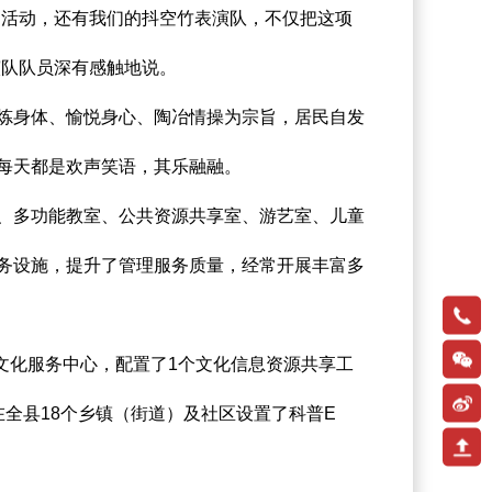
活动，还有我们的抖空竹表演队，不仅把这项
演队队员深有感触地说。
炼身体、愉悦身心、陶冶情操为宗旨，居民自发
每天都是欢声笑语，其乐融融。
、多功能教室、公共资源共享室、游艺室、儿童
务设施，提升了管理服务质量，经常开展丰富多
13671
文化服务中心，配置了1个文化信息资源共享工
扫码
全县18个乡镇（街道）及社区设置了科普E
关注
新浪
微博
返回