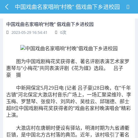
中国戏曲名家唱响“村晚” 倡戏曲下乡进校园
中国戏曲名家唱响“村晚” 倡戏曲下乡进校园
2023-05-29 16:54:41
0
次
图为中国戏剧梅花奖获得者、著名评剧表演艺术家罗
惠琴与“小梅花”共同表演评剧《花为媒》选段。 吕子
豪 摄
中新网保定5月29日电 (记者 吕子豪)28日晚，在“千年
古镇”河北保定大激店村音乐广场上，一场汇聚梁维玲、李
玉梅、罗慧琴、张俊玲、刘凤岭、吴桂云、邱瑞德、郝士
超8位中国戏剧梅花奖获得者的“戏曲名家村晚演唱会”精彩
上演。
大激店村在唐朝时便设有驿站，明清时期为九省通衢
巨镇，是中国北方古村落的典范。近年，该村吸引了著名