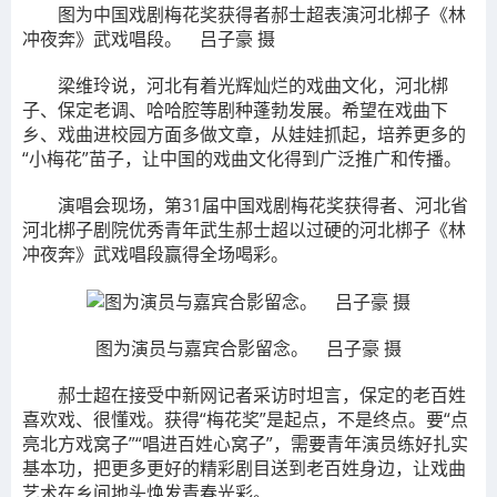
图为中国戏剧梅花奖获得者郝士超表演河北梆子《林
冲夜奔》武戏唱段。 吕子豪 摄
梁维玲说，河北有着光辉灿烂的戏曲文化，河北梆
子、保定老调、哈哈腔等剧种蓬勃发展。希望在戏曲下
乡、戏曲进校园方面多做文章，从娃娃抓起，培养更多的
“小梅花”苗子，让中国的戏曲文化得到广泛推广和传播。
演唱会现场，第31届中国戏剧梅花奖获得者、河北省
河北梆子剧院优秀青年武生郝士超以过硬的河北梆子《林
冲夜奔》武戏唱段赢得全场喝彩。
图为演员与嘉宾合影留念。 吕子豪 摄
郝士超在接受中新网记者采访时坦言，保定的老百姓
喜欢戏、很懂戏。获得“梅花奖”是起点，不是终点。要“点
亮北方戏窝子”“唱进百姓心窝子”，需要青年演员练好扎实
基本功，把更多更好的精彩剧目送到老百姓身边，让戏曲
艺术在乡间地头焕发青春光彩。