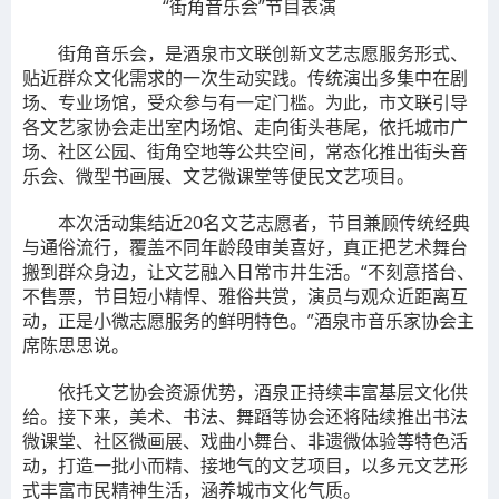
“街角音乐会”节目表演
街角音乐会，是酒泉市文联创新文艺志愿服务形式、
贴近群众文化需求的一次生动实践。传统演出多集中在剧
场、专业场馆，受众参与有一定门槛。为此，市文联引导
各文艺家协会走出室内场馆、走向街头巷尾，依托城市广
场、社区公园、街角空地等公共空间，常态化推出街头音
乐会、微型书画展、文艺微课堂等便民文艺项目。
本次活动集结近20名文艺志愿者，节目兼顾传统经典
与通俗流行，覆盖不同年龄段审美喜好，真正把艺术舞台
搬到群众身边，让文艺融入日常市井生活。“不刻意搭台、
不售票，节目短小精悍、雅俗共赏，演员与观众近距离互
动，正是小微志愿服务的鲜明特色。”酒泉市音乐家协会主
席陈思思说。
依托文艺协会资源优势，酒泉正持续丰富基层文化供
给。接下来，美术、书法、舞蹈等协会还将陆续推出书法
微课堂、社区微画展、戏曲小舞台、非遗微体验等特色活
动，打造一批小而精、接地气的文艺项目，以多元文艺形
式丰富市民精神生活，涵养城市文化气质。