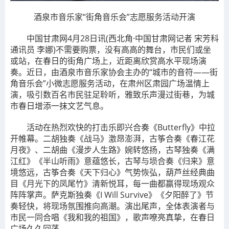
酒泉市音乐家“街角音乐会”志愿服务活动开演
中国甘肃网4月28日讯(西北角·中国甘肃网记者 宋芳科
通讯员 李娜)不需要购票，没有高高的舞台，市民们或坐
或站，在春日的街角广场上，近距离欣赏高水平现场演
奏。近日，由酒泉市音乐家协会主办的“城市的音符——街
角音乐会”小微志愿服务活动，在肃州区肃园广场温情上
演，吸引数百名市民驻足聆听，雅致乐声漫过街巷，为城
市春日增添一抹文艺气息。
活动在热烈欢快的打击乐即兴合奏《Butterfly》中拉
开帷幕。二胡独奏《战马》激昂澎湃，古筝合奏《春江花
月夜》、二胡曲《漫步人生路》婉转悠扬，古琴独奏《满
江红》《半山听雨》意蕴悠长，古琴与埙合奏《归来》意
境悠远，古筝合奏《天下归心》气势恢弘，葫芦丝经典曲
目《月光下的凤尾竹》清新悦耳，每一曲都赢得现场观众
阵阵掌声。萨克斯独奏《I Will Survive》《夕阳醉了》节
奏轻快，将现场氛围推向高潮。演出尾声，全体表演者与
市民一同合唱《我和我的祖国》，歌声嘹亮真挚，在春日
广场久久回荡。