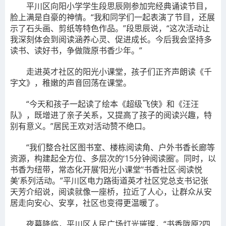
平川区向阳小学学生段思辰刚参加完经典诵读节目，
脸上满是自豪的神情。“我和同学们一起表演了节目，还展
示了石头画、剪纸等特色作品。”段思辰说，“这次活动让
我深刻体会到阅读涵养心灵、促进成长。今后我会坚持多
读书、读好书，争做陇原书香少年。”
走进英才社区的阳光小课堂，孩子们正齐声朗读《千
字文》，稚嫩的声音回荡在课堂。
“今天和孩子一起读了绘本《超级飞侠》和《汪汪
队》，既增进了亲子关系，又提高了孩子的阅读兴趣，特
别有意义。”居民王欢对活动赞不绝口。
“我们整合社区图书室、楼栋阅读角、户外书香长廊等
资源，构建起全方位、多层次的‘15分钟阅读圈’。同时，以
书香为纽带，常态化开展‘阳光小课堂’‘书香社区·阅读悦
美’系列活动。”平川区电力路街道英才社区党总支书记张
天芳介绍说，阅读就像一座桥，拉近了人心，让群众从安
居走向安心、安享，社区也变得更温暖了。
夜幕降临，平川区人民广场灯光璀璨，“书香陇原?四