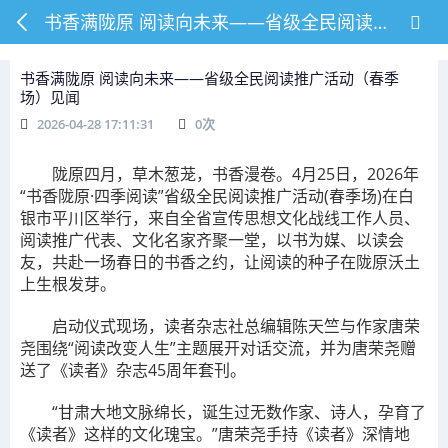
书香满陇原 阅读向未来——省级全民阅读推广活动（春季场）见闻
书香满陇原 阅读向未来——省级全民阅读推广活动（春季
场）见闻
2026-04-28 17:11:31
0
次
陇原四月，草木葱茏，书香漫卷。4月25日，2026年
“书香陇原·四季阅读”省级全民阅读推广活动(春季场)在白
银市平川区举行，来自全省宣传思想文化战线工作人员、
阅读推广代表、文化名家齐聚一堂，以书为媒、以读会
友，共赴一场春日的书香之约，让阅读的种子在陇原沃土
上生根发芽。
启动仪式现场，读者杂志社总编辑陈天竺与作家唐荣
尧围绕“阅读改变人生”主题展开对话交流，并为唐荣尧赠
送了《读者》杂志45周年套刊。
“甘肃大地文脉绵长，诞生过无数作家、诗人，孕育了
《读者》这样的文化瑰宝。”唐荣尧手持《读者》深情地