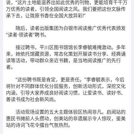
说，“这片土地能滋养出如此优秀的刊物，更能培育千千万
万优秀的读者，引领全国阅读之风。我们要把这份文脉传
承下去，让陇原书香在全国大放异彩!”
随后，读者出版集团为白银市阅读推广优秀代表颁发
“读者·领读者”聘书。
接过聘书，平川区图书馆馆长李睿毓难掩激动。多年
来，她依托馆藏资源，常态化策划开展读书分享、经典诵
读等活动，带动群众亲近书籍，是当地阅读推广的先行
者。
“这份聘书既是肯定，更是责任。”李睿毓表示，今后
将针对不同群体优化分层服务，创新活动形式，深挖文化
内涵，引导大家养成良好阅读习惯，让爱读书、读好书、
善读书成为社会新风尚。
活动现场设置的五大主题体验区热闹非凡。启阅站的
惠民书摊前人头攒动，创美站的非遗展示令人惊叹，鉴美
站的诗词飞花令擂台气氛热烈。