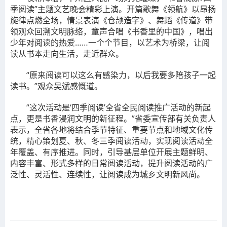
季阅读”主题文艺晚会精彩上演。开篇歌舞《领航》以昂扬
旋律点燃全场，情景表演《仓颉造字》、舞蹈《传道》带
领观众回溯文明脉络，童声合唱《书香里的中国》，唱出
少年对阅读的热爱……一个个节目，以艺术为桥梁，让阅
读从书本走向生活，走近群众。
“原来阅读可以这么有感染力，以后我要多陪孩子一起
读书。”观众吴斌感慨道。
“这次活动是‘四季阅读’全省全民阅读推广活动的新起
点，更是书香浸润文明的新征程。”省委宣传部有关负责人
表示，全省各地将结合季节特征、重要节点和地域文化传
统，精心策划夏、秋、冬三季阅读活动，实现阅读活动全
年覆盖、有序推进。同时，引导基层单位开展主题鲜明、
内容丰富、形式多样的日常阅读活动，提升阅读活动的广
泛性、灵活性、连续性，让阅读成为城乡文明新风尚。