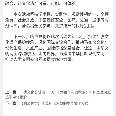
融合，让文化遗产可看、可触、可体验。
本次活动坚持学术性、实践性、观赏性相统一，全程
免费向社会开放，周密做好安全、医疗、交通、通讯等服
务保障，营造出全民参与、共护遗产的良好氛围。
下一步，临洮县将以此次活动为新起点，持续加强文
化遗产保护传承，深化国际交流合作，推动马家窑文化与
现代生活、文旅产业、国际传播深度融合，让这一中华文
明瑰宝跨越时空、走向世界，为建设中华民族现代文明、
推动人类文明交流互鉴贡献临洮力量。
上一篇：
非遗文化看甘肃（70）｜六百年和政秧歌：粗犷里藏风雅
热闹中守根脉
下一篇：
【溯源甘肃】伏羲神话承载的中华文明特质