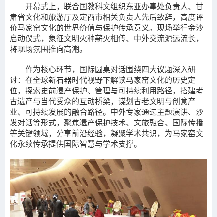
开幕式上，联合国教科文组织东亚办事处负责人、甘
肃省文化和旅游厅及定西市相关负责人先后致辞，高度评
价马家窑文化的世界价值与保护传承意义。现场举行金沙
启动仪式，象征文明火种薪火相传、中外交流源远流长，
将现场氛围推向高潮。
作为核心环节，国际圆桌对话围绕四大议题深入研
讨：在全球新石器时代视野下解读马家窑文化的历史定
位，探索史前遗产保护、管理与可持续利用路径，搭建考
古遗产与当代受众的互动桥梁，谋划古老文明与创意产
业、可持续发展的融合路径。中外专家通过主题演讲、沙
发对话等形式，聚焦遗产保护技术、文旅融合、国际传播
等关键领域，分享前沿经验，凝聚学术共识，为马家窑文
化永续传承提供国际智慧与学术支撑。