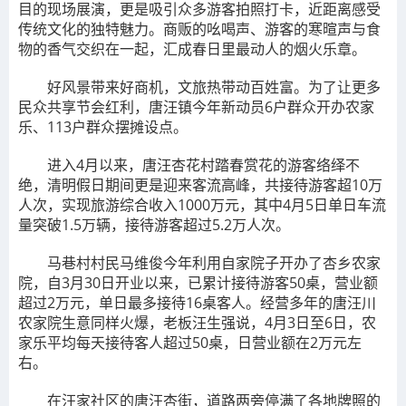
目的现场展演，更是吸引众多游客拍照打卡，近距离感受
传统文化的独特魅力。商贩的吆喝声、游客的寒暄声与食
物的香气交织在一起，汇成春日里最动人的烟火乐章。
好风景带来好商机，文旅热带动百姓富。为了让更多
民众共享节会红利，唐汪镇今年新动员6户群众开办农家
乐、113户群众摆摊设点。
进入4月以来，唐汪杏花村踏春赏花的游客络绎不
绝，清明假日期间更是迎来客流高峰，共接待游客超10万
人次，实现旅游综合收入1000万元，其中4月5日单日车流
量突破1.5万辆，接待游客超过5.2万人次。
马巷村村民马维俊今年利用自家院子开办了杏乡农家
院，自3月30日开业以来，已累计接待游客50桌，营业额
超过2万元，单日最多接待16桌客人。经营多年的唐汪川
农家院生意同样火爆，老板汪生强说，4月3日至6日，农
家乐平均每天接待客人超过50桌，日营业额在2万元左
右。
在汪家社区的唐汪杏街，道路两旁停满了各地牌照的