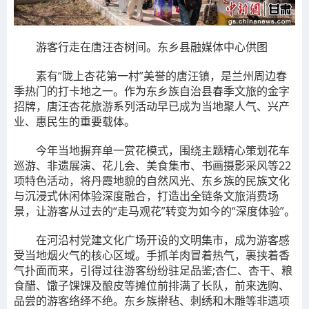
游客行走在唐汪杏树间。东乡县融媒体中心供图
素有“陇上杏花第一村”美誉的唐汪镇，是兰州周边春
季热门的打卡地之一。作为东乡族自治县春季文旅的金字
招牌，唐汪杏花旅游系列活动早已成为当地聚人气、兴产
业、惠民生的重要载体。
今年当地摒弃单一赏花模式，围绕主题精心策划花车
巡游、非遗展演、花儿会、美食集市、书画摄影采风等22
项特色活动，将丹霞地貌的自然风光、东乡族的民族文化
与沉浸式休闲体验深度融合，打造出全链条文旅消费场
景，让游客从过去的“走马观花”转变为如今的“深度体验”。
在河沿村党建文化广场开设的文明集市，成为游客感
受当地烟火气的核心区域。手抓羊肉冒着热气，裹挟着香
气扑面而来，引得过往游客纷纷驻足品鉴;杏仁、杏干、粮
食醋、馓子馃馃及酿皮等摊位前排满了长队，前来选购、
品尝的游客络绎不绝。东乡族擀毡、刺绣和木雕等非遗项