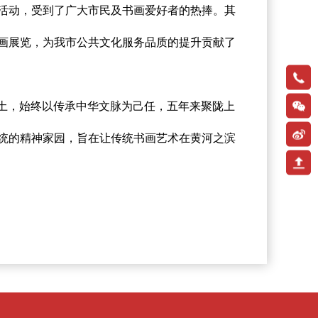
活动，受到了广大市民及书画爱好者的热捧。其
画展览，为我市公共文化服务品质的提升贡献了
13671
土，始终以传承中华文脉为己任，五年来聚陇上
扫码
统的精神家园，旨在让传统书画艺术在黄河之滨
关注
新浪
微博
返回
顶部