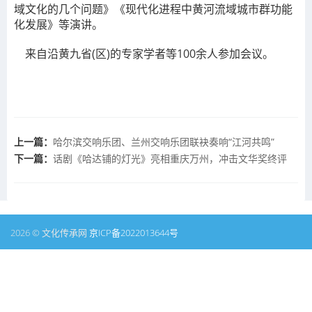
域文化的几个问题》《现代化进程中黄河流域城市群功能
化发展》等演讲。
来自沿黄九省(区)的专家学者等100余人参加会议。
上一篇：
哈尔滨交响乐团、兰州交响乐团联袂奏响“江河共鸣”
下一篇：
话剧《哈达铺的灯光》亮相重庆万州，冲击文华奖终评
2026 © 文化传承网
京ICP备2022013644号