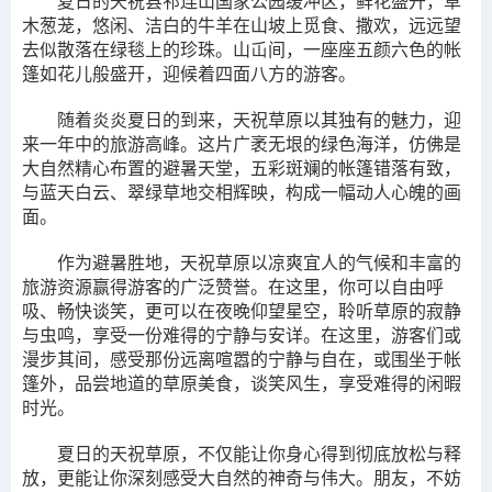
夏日的天祝县祁连山国家公园缓冲区，鲜花盛开，草
木葱茏，悠闲、洁白的牛羊在山坡上觅食、撒欢，远远望
去似散落在绿毯上的珍珠。山屲间，一座座五颜六色的帐
篷如花儿般盛开，迎候着四面八方的游客。
随着炎炎夏日的到来，天祝草原以其独有的魅力，迎
来一年中的旅游高峰。这片广袤无垠的绿色海洋，仿佛是
大自然精心布置的避暑天堂，五彩斑斓的帐篷错落有致，
与蓝天白云、翠绿草地交相辉映，构成一幅动人心魄的画
面。
作为避暑胜地，天祝草原以凉爽宜人的气候和丰富的
旅游资源赢得游客的广泛赞誉。在这里，你可以自由呼
吸、畅快谈笑，更可以在夜晚仰望星空，聆听草原的寂静
与虫鸣，享受一份难得的宁静与安详。在这里，游客们或
漫步其间，感受那份远离喧嚣的宁静与自在，或围坐于帐
篷外，品尝地道的草原美食，谈笑风生，享受难得的闲暇
时光。
夏日的天祝草原，不仅能让你身心得到彻底放松与释
放，更能让你深刻感受大自然的神奇与伟大。朋友，不妨