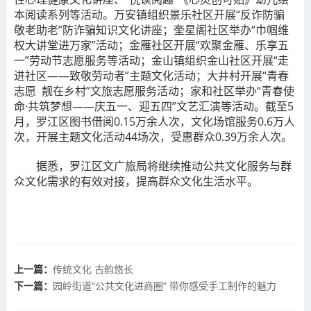
本阅读系列等活动。万安镇组织景乐社区开展“反诈防骗
敬老助老”防诈骗知识文化讲座；奎星阁社区举办“巾帼维
权大讲堂进万家”活动；金雁社区开展“欢聚金雁、乐享五
一”劳动节志愿服务等活动；金山镇组织金山社区开展“走
进社区——致敬劳动者”主题文化活动；大井村开展“青春
志愿 靓在乡村”文旅志愿服务活动；家和社区举办“青春使
命·共筑梦想——庆五一、迎五四”文艺汇演等活动。截至5
月，罗江区图书借阅0.15万余人次，文化场馆服务0.6万人
次，开展主题文化活动44场次，受惠群众0.39万余人次。
据悉，罗江区文广旅局将继续推动公共文化服务与群
众文化需求的有效对接，提高群众文化生活水平。
上一篇：
传统文化 古韵悠长
下一篇：
园岭街道“公共文化进商圈” 带你感受手工制作的魅力