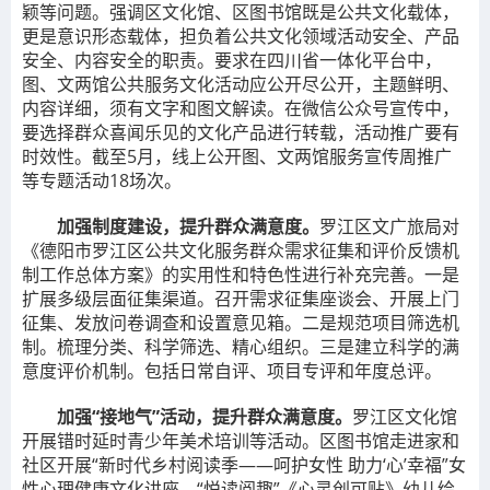
颖等问题。强调区文化馆、区图书馆既是公共文化载体，
更是意识形态载体，担负着公共文化领域活动安全、产品
安全、内容安全的职责。要求在四川省一体化平台中，
图、文两馆公共服务文化活动应公开尽公开，主题鲜明、
内容详细，须有文字和图文解读。在微信公众号宣传中，
要选择群众喜闻乐见的文化产品进行转载，活动推广要有
时效性。截至5月，线上公开图、文两馆服务宣传周推广
等专题活动18场次。
加强制度建设，提升群众满意度。
罗江区文广旅局对
《德阳市罗江区公共文化服务群众需求征集和评价反馈机
制工作总体方案》的实用性和特色性进行补充完善。一是
扩展多级层面征集渠道。召开需求征集座谈会、开展上门
征集、发放问卷调查和设置意见箱。二是规范项目筛选机
制。梳理分类、科学筛选、精心组织。三是建立科学的满
意度评价机制。包括日常自评、项目专评和年度总评。
加强“接地气”活动，提升群众满意度。
罗江区文化馆
开展错时延时青少年美术培训等活动。区图书馆走进家和
社区开展“新时代乡村阅读季——呵护女性 助力‘心’幸福”女
性心理健康文化讲座、“悦读阅趣”《心灵创可贴》幼儿绘